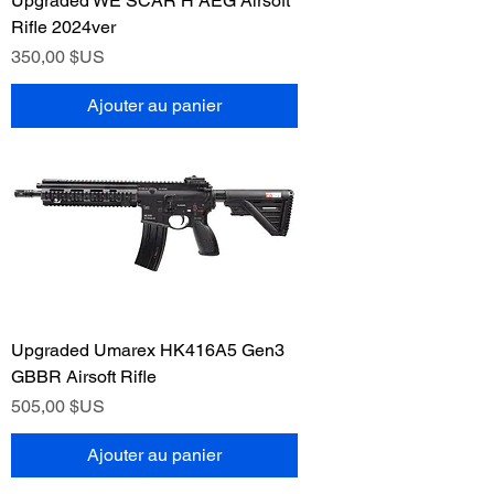
Upgraded WE SCAR H AEG Airsoft
Rifle 2024ver
Prix
350,00 $US
Ajouter au panier
Upgraded Umarex HK416A5 Gen3
GBBR Airsoft Rifle
Prix
505,00 $US
Ajouter au panier