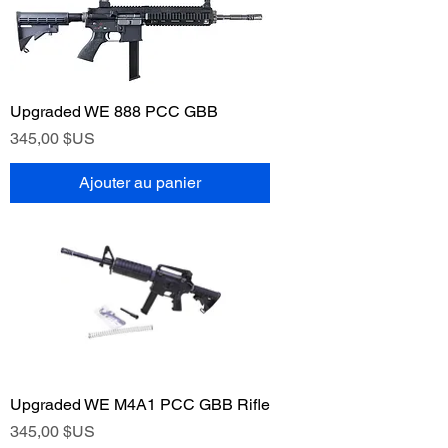
Upgraded WE 888 PCC GBB
Prix
345,00 $US
Ajouter au panier
Upgraded WE M4A1 PCC GBB Rifle
Prix
345,00 $US