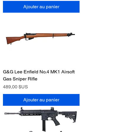
Ajouter au panier
G&G Lee Enfield No.4 MK1 Airsoft
Gas Sniper Rifle
Prix
489,00 $US
Ajouter au panier