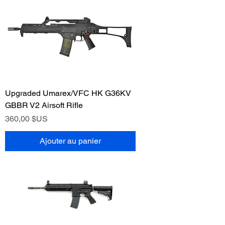
Upgraded Umarex/VFC HK G36KV
GBBR V2 Airsoft Rifle
Prix
360,00 $US
Ajouter au panier