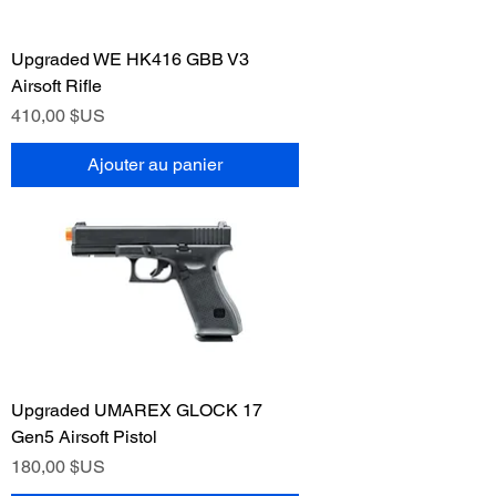
Upgraded WE HK416 GBB V3
Airsoft Rifle
Prix
410,00 $US
Ajouter au panier
Upgraded UMAREX GLOCK 17
Gen5 Airsoft Pistol
Prix
180,00 $US