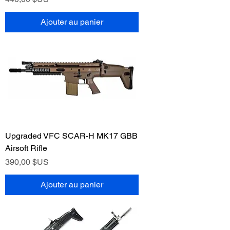
Ajouter au panier
Upgraded VFC SCAR-H MK17 GBB
Airsoft Rifle
Prix
390,00 $US
Ajouter au panier