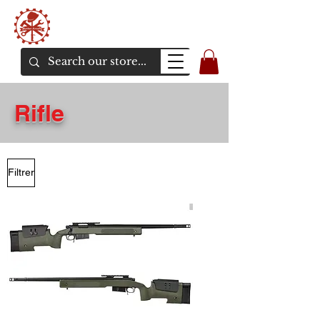
Bunker Airsoft
La rive en ligne de l'airsoft
Rifle
Filtrer