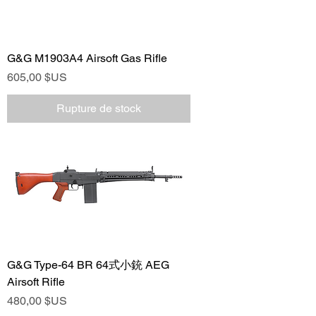
G&G M1903A4 Airsoft Gas Rifle
Prix
605,00 $US
Rupture de stock
G&G Type-64 BR 64式小銃 AEG
Airsoft Rifle
Prix
480,00 $US