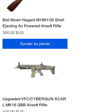
Bell Mosin Nagant M1891/30 Shell
Ejecting Air Powered Airsoft Rifle
Prix
300,00 $US
Ajouter au panier
Upgraded VFC/CYBERGUN SCAR
L MK16 GBB Airsoft Rifle
Prix
440,00 $US