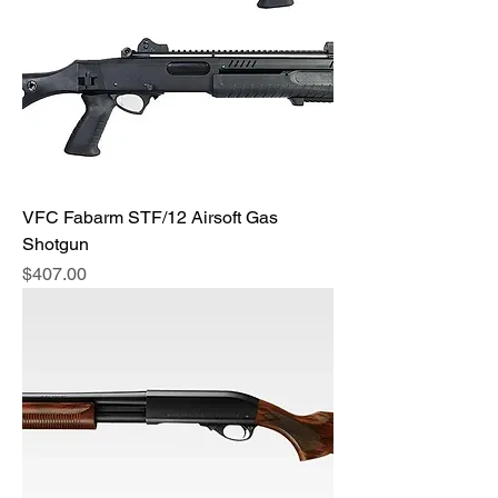
VFC Fabarm STF/12 Airsoft Gas
Shotgun
価格
$407.00