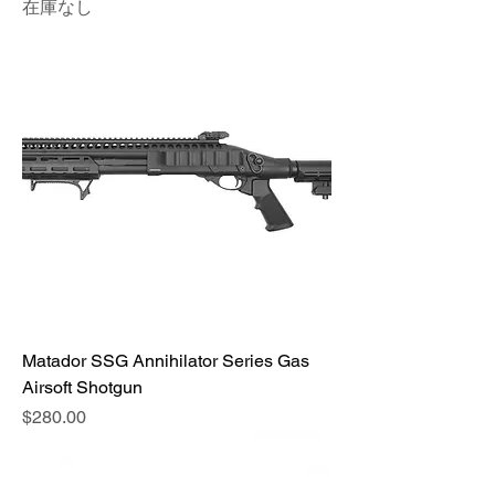
在庫なし
Matador SSG Annihilator Series Gas
Airsoft Shotgun
価格
$280.00