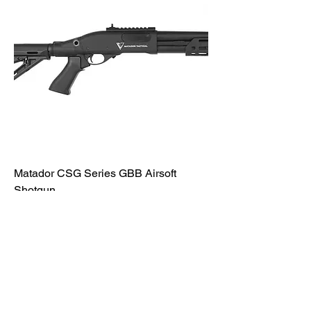
Matador CSG Series GBB Airsoft
Shotgun
価格
$220.00