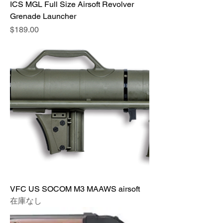
ICS MGL Full Size Airsoft Revolver
Grenade Launcher
価格
$189.00
VFC US SOCOM M3 MAAWS airsoft
在庫なし