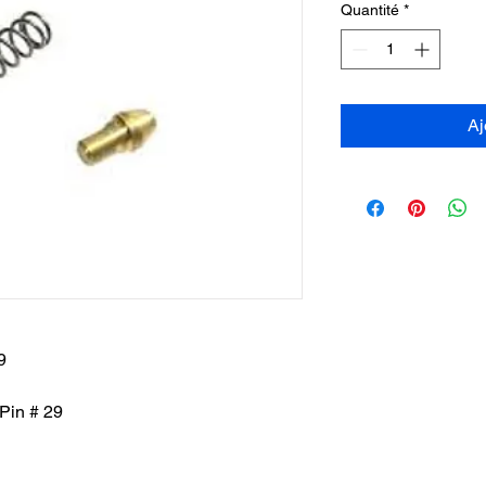
Quantité
*
Aj
9
Pin # 29