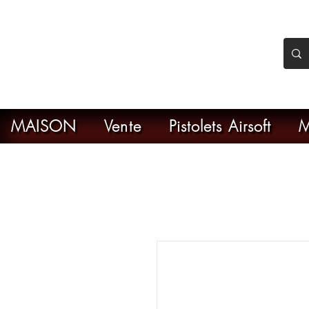
nker Airsoft
ive en ligne de l'airsoft
MAISON
Vente
Pistolets Airsoft
M