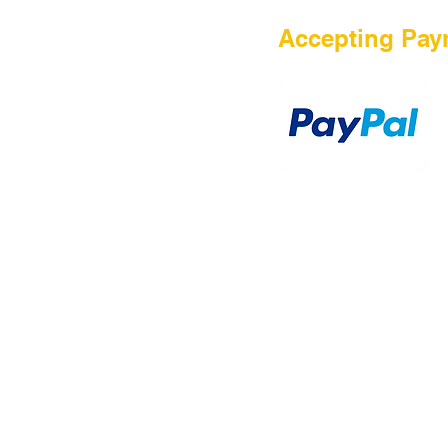
HOME
Accepting Pay
Sale
Airsoft Guns
Airsoft Brands
Airsoft Upgrade
Pre-Orders
blog
Contact Us
新網頁
新網頁
搜尋