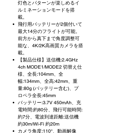
灯色とパターンが楽しめるイ
ルミネーションモードを搭
載。
飛行用バッテリーが2個付いて
最大14分のフライトが可能。
前方から真下まで角度調整可
能な、4K/2K高画質カメラを搭
載。
【製品仕様】送信機:2.4GHz
4ch MODE1/MODE2 切替え仕
様、全長:104mm、全
幅:134mm、全高:42mm、重
量:80g (バッテリー含む)、プ
ロペラ全長:45mm
バッテリー:3.7V 450mAh、充
電時間:約80分、飛行可能時間:
約7分、電波到達距離:送信機
約30m/Wi-Fi 約20m
カメラ角度:110°、動画解像