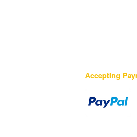
HOME
Accepting Pay
Sale
Airsoft Guns
Airsoft Brands
Airsoft Upgrade
Pre-Orders