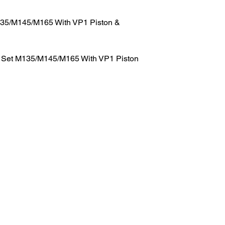
135/M145/M165 With VP1 Piston &
r Set M135/M145/M165 With VP1 Piston
HOME
.com
Sale
Airsoft Guns
pm)
Airsoft Brands
Airsoft Upgrade
Pre-Orders