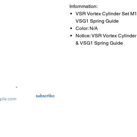
Infornmation:
VSR Vortex Cylinder Set M
VSG1 Spring Guide
Color: N/A
Notice: VSR Vortex Cylinde
& VSG1 Spring Guide
Contact Us
service@bunkerstores
LETTER
subscribe
customer service
Mon - Fri (9:30am - 5:30