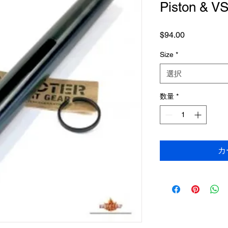
Piston & V
価
$94.00
格
Size
*
選択
数量
*
カ