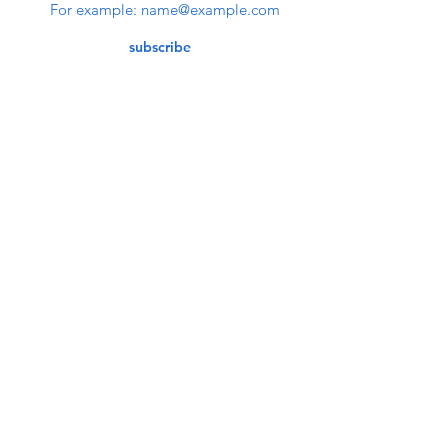
subscribe
Contact Us
service@bunkerstores.com
customer service
Mon - Fri (9:30am - 5:30pm)
Accepting Payment