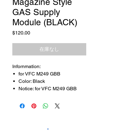
Magazine Style
GAS Supply
Module (BLACK)
価
$120.00
格
在庫なし
Infornmation:
for VFC M249 GBB
Color: Black
Notice: for VFC M249 GBB
SUBSCRIBE TO OUR
NEWSLETTER