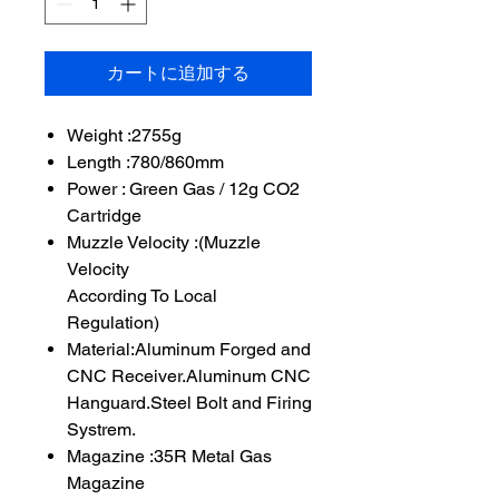
カートに追加する
Weight :2755g
Length :780/860mm
Power : Green Gas / 12g CO2
Cartridge
Muzzle Velocity :(Muzzle
Velocity
According To Local
Regulation)
Material:Aluminum Forged and
CNC Receiver.Aluminum CNC
Hanguard.Steel Bolt and Firing
Systrem.
Magazine :35R Metal Gas
Magazine