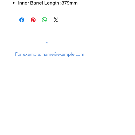
Inner Barrel Length :379mm
SUBSCRIBE TO OUR
NEWSLETTER
subscribe
Contact Us
service@bunkerstores.com
customer service
Mon - Fri (9:30am - 5:30pm)