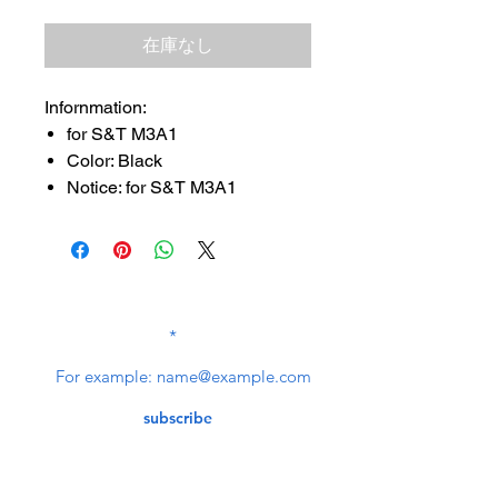
格
在庫なし
Infornmation:
for S&T M3A1
Color: Black
Notice: for S&T M3A1
SUBSCRIBE TO OUR
NEWSLETTER
subscribe