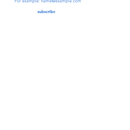
subscribe
Contact Us
service@bunkerstores.com
customer service
Mon - Fri (9:30am - 5:30pm)
Accepting Payment