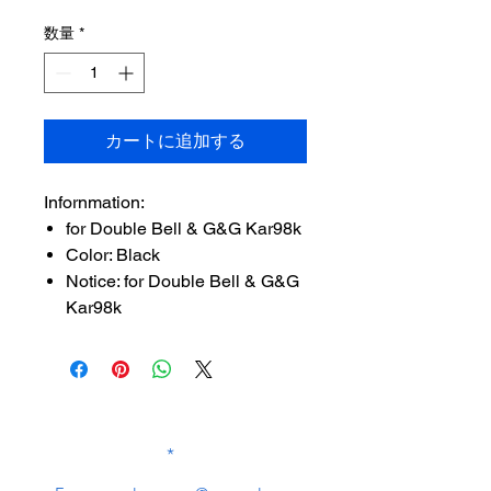
格
数量
*
カートに追加する
Infornmation:
for Double Bell & G&G Kar98k
Color: Black
Notice: for Double Bell & G&G
Kar98k
SUBSCRIBE TO OUR
NEWSLETTER