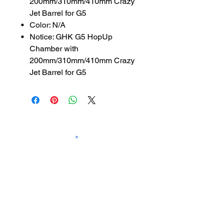
200mm/310mm/410mm Crazy
Jet Barrel for G5
Color: N/A
Notice: GHK G5 HopUp
Chamber with
200mm/310mm/410mm Crazy
Jet Barrel for G5
SUBSCRIBE TO OUR
NEWSLETTER
subscribe