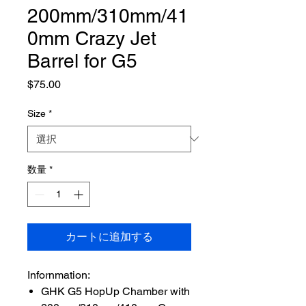
200mm/310mm/41
0mm Crazy Jet
Barrel for G5
価
$75.00
格
Size
*
数量
*
カートに追加する
Infornmation:
GHK G5 HopUp Chamber with