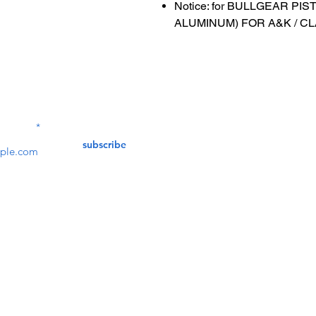
Notice: for BULLGEAR P
ALUMINUM) FOR A&K / C
Contact Us
service@bunkerstores
LETTER
subscribe
customer service
Mon - Fri (9:30am - 5:30