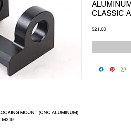
ALUMINUM)
CLASSIC 
価
$21.00
格
LOCKING MOUNT (CNC ALUMINUM)
Y M249