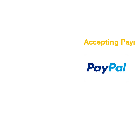
HOME
Accepting Pay
Sale
Airsoft Guns
Airsoft Brands
Airsoft Upgrade
Pre-Orders
blog
Contact Us
新網頁