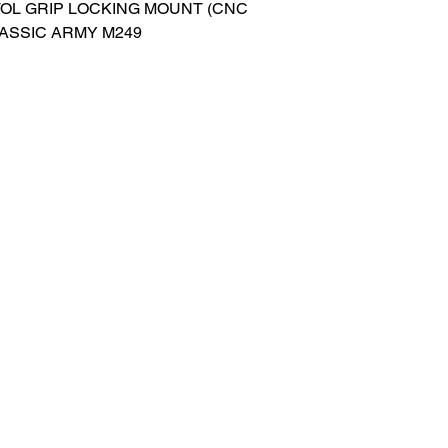
ISTOL GRIP LOCKING MOUNT (CNC
LASSIC ARMY M249
HOME
.com
Sale
Airsoft Guns
pm)
Airsoft Brands
Airsoft Upgrade
Pre-Orders
blog
Contact Us