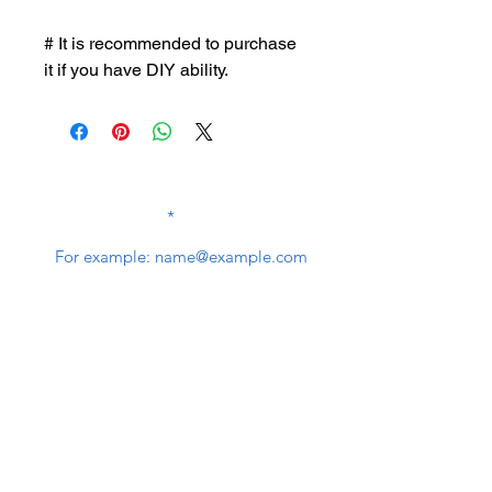
# It is recommended to purchase
it if you have DIY ability.
SUBSCRIBE TO OUR
NEWSLETTER
subscribe
Contact Us
service@bunkerstores.com
customer service