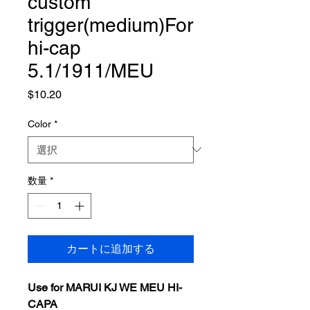
custom
trigger(medium)For
hi-cap
5.1/1911/MEU
価
$10.20
格
Color
*
数量
*
カートに追加する
Use for MARUI KJ WE MEU HI-
CAPA