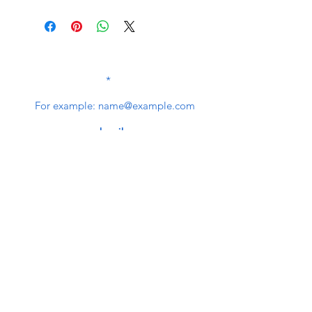
SUBSCRIBE TO OUR
NEWSLETTER
subscribe
Contact Us
service@bunkerstores.com
customer service
Mon - Fri (9:30am - 5:30pm)