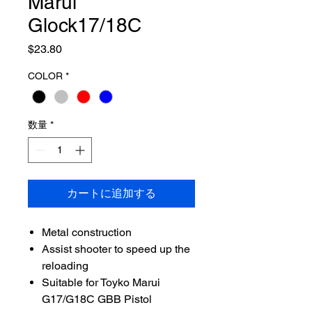
Marui
Glock17/18C
価
$23.80
格
COLOR
*
数量
*
カートに追加する
Metal construction
Assist shooter to speed up the
reloading
Suitable for Toyko Marui
G17/G18C GBB Pistol