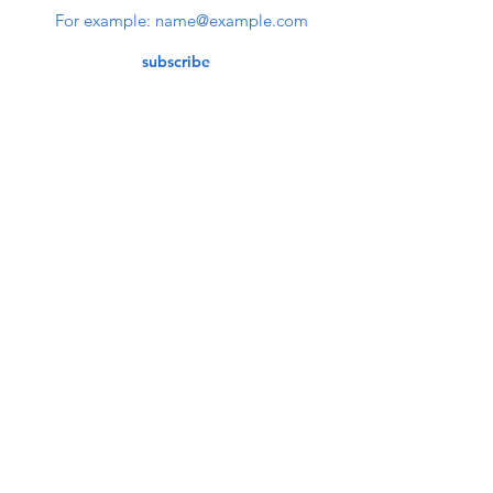
subscribe
Contact Us
service@bunkerstores.com
customer service
Mon - Fri (9:30am - 5:30pm)
Accepting Payment