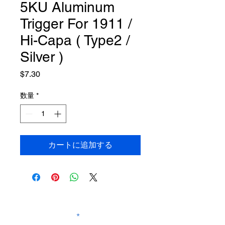
5KU Aluminum
Trigger For 1911 /
Hi-Capa ( Type2 /
Silver )
価
$7.30
格
数量
*
カートに追加する
SUBSCRIBE TO OUR
NEWSLETTER