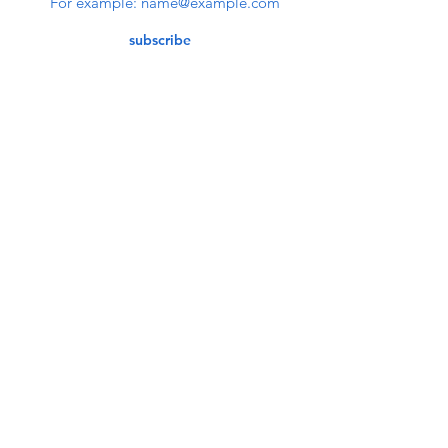
subscribe
Contact Us
service@bunkerstores.com
customer service
Mon - Fri (9:30am - 5:30pm)
Accepting Payment