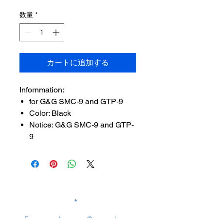
格
数量
*
カートに追加する
Infornmation:
for G&G SMC-9 and GTP-9
Color: Black
Notice: G&G SMC-9 and GTP-
9
SUBSCRIBE TO OUR
NEWSLETTER