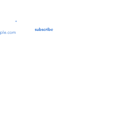
Contact Us
service@bunkerstores
LETTER
subscribe
customer service
Mon - Fri (9:30am - 5:30