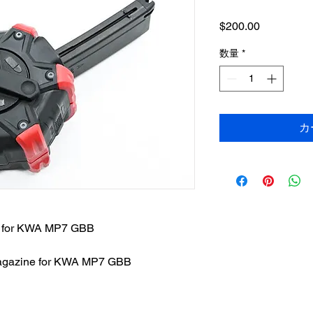
価
$200.00
格
数量
*
カ
e for KWA MP7 GBB
Magazine for KWA MP7 GBB