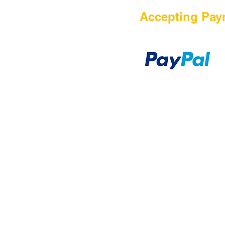
HOME
Accepting Pay
Sale
Airsoft Guns
Airsoft Brands
Airsoft Upgrade
Pre-Orders
blog
Contact Us
新網頁
新網頁
搜尋
群組