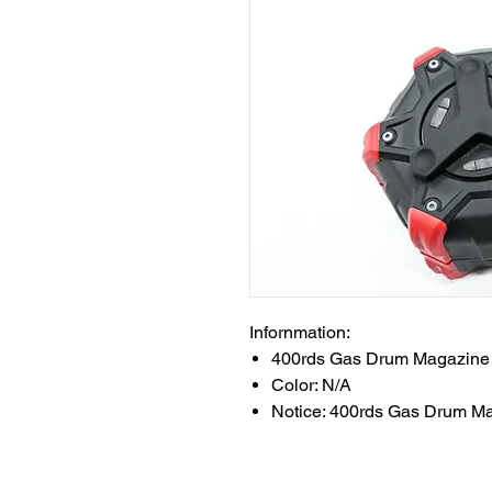
Infornmation:
400rds Gas Drum Magazin
Color: N/A
Notice: 400rds Gas Drum 