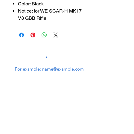
Color: Black
Notice: for WE SCAR-H MK17
V3 GBB Rifle
SUBSCRIBE TO OUR
NEWSLETTER
subscribe
Contact Us
service@bunkerstores.com
customer service