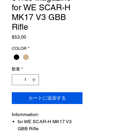
for WE SCAR-H
MK17 V3 GBB
Rifle
価
$53.00
格
COLOR
*
数量
*
カートに追加する
Infornmation:
for WE SCAR-H MK17 V3
GBB Rifle