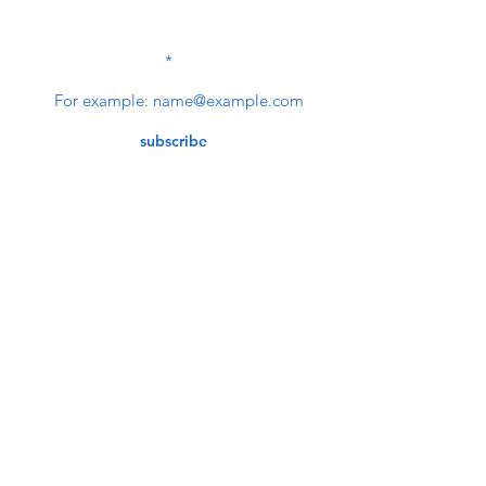
SUBSCRIBE TO OUR
NEWSLETTER
subscribe
Contact Us
service@bunkerstores.com
customer service
Mon - Fri (9:30am - 5:30pm)
Accepting Payment