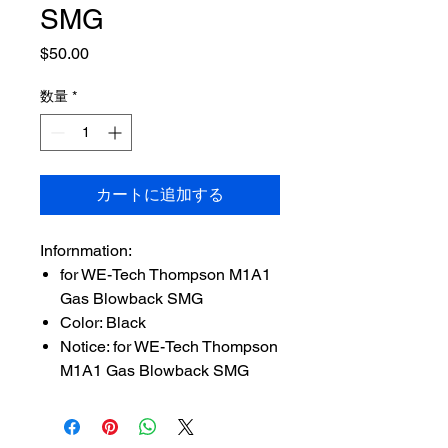
SMG
価
$50.00
格
数量
*
カートに追加する
Infornmation:
for WE-Tech Thompson M1A1
Gas Blowback SMG
Color: Black
Notice: for WE-Tech Thompson
M1A1 Gas Blowback SMG