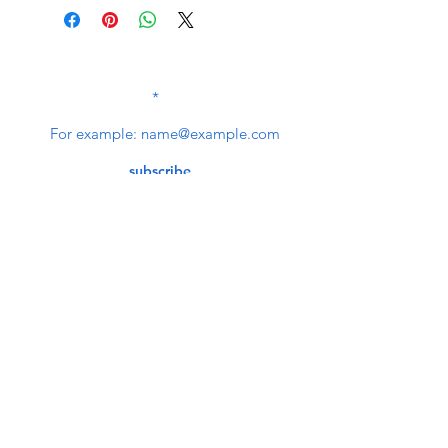
SUBSCRIBE TO OUR
NEWSLETTER
subscribe
Contact Us
service@bunkerstores.com
customer service
Mon - Fri (9:30am - 5:30pm)
Accepting Payment