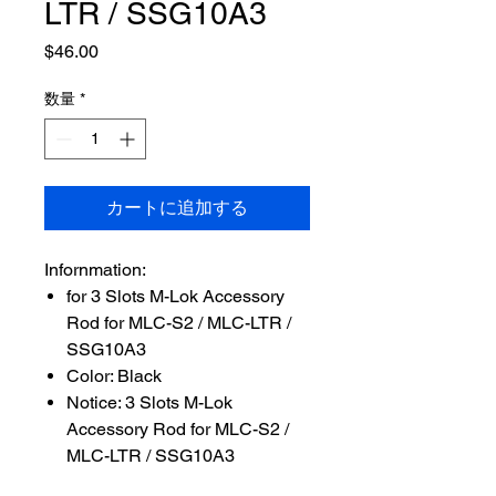
LTR / SSG10A3
価
$46.00
格
数量
*
カートに追加する
Infornmation:
for 3 Slots M-Lok Accessory
Rod for MLC-S2 / MLC-LTR /
SSG10A3
Color: Black
Notice: 3 Slots M-Lok
Accessory Rod for MLC-S2 /
MLC-LTR / SSG10A3