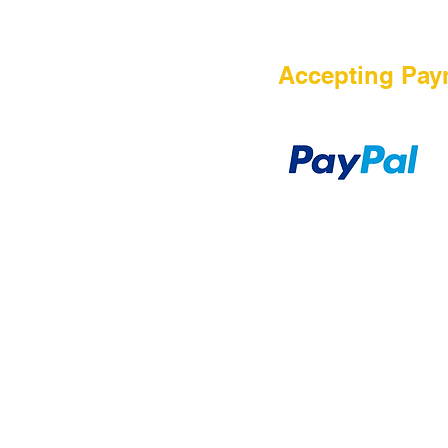
HOME
Accepting Pay
Sale
Airsoft Guns
Airsoft Brands
Airsoft Upgrade
Pre-Orders
blog
Contact Us
新網頁
新網頁