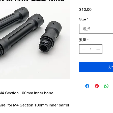
価
$10.00
格
Size
*
選択
数量
*
カ
r M4 Section 100mm inner barrel
arrel for M4 Section 100mm inner barrel