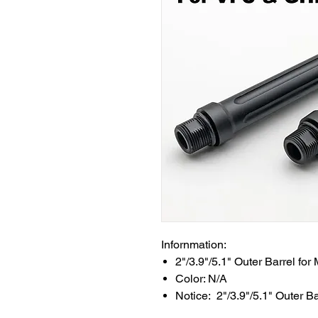
Infornmation:
2"/3.9"/5.1" Outer Barrel fo
Color: N/A
Notice: 2"/3.9"/5.1" Outer B