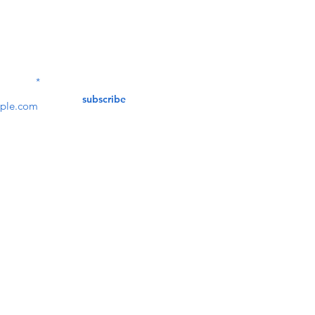
Contact Us
service@bunkerstores
LETTER
subscribe
customer service
Mon - Fri (9:30am - 5:30